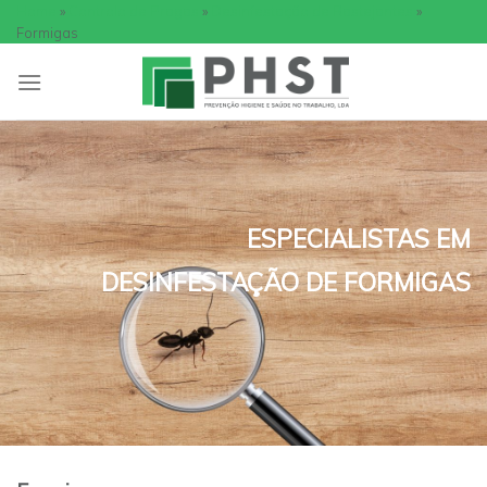
Skip
Home
»
Controlo de Pragas
»
Desinfestação de Rastejantes
»
Formigas
to
content
ESPECIALISTAS EM
DESINFESTAÇÃO DE FORMIGAS