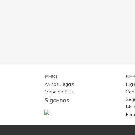
PHST
SE
Avisos Legais
Higi
Mapa do Site
Cont
Seg
Siga-nos
Medi
For