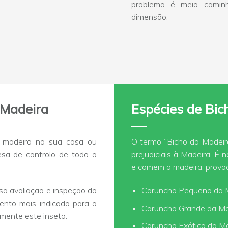
problema é meio camin
dimensão.
 Madeira
Espécies de Bic
 madeira na sua casa ou
O termo “Bicho da Madeir
sa de controlo de todo o
prejudiciais à Madeira. É 
e comem a madeira, provoc
osa avaliação e inspeção do
Caruncho Pequeno da 
mento mais indicado para o
Caruncho Grande da Ma
amente este inseto.
Caruncho Exótico da M