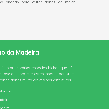
ho andado para evitar danos de maior
ho da Madeira
a” abrange várias espécies bichos que são
na fase de larva que estes insetos perfuram
ando danos muito graves nas estruturas.
Madeira
deira
adeira