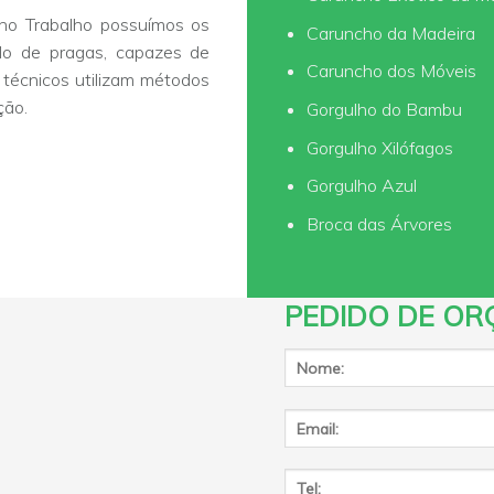
o Trabalho possuímos os
Caruncho da Madeira
olo de pragas, capazes de
Caruncho dos Móveis
s técnicos utilizam métodos
ção.
Gorgulho do Bambu
Gorgulho Xilófagos
Gorgulho Azul
Broca das Árvores
PEDIDO DE OR