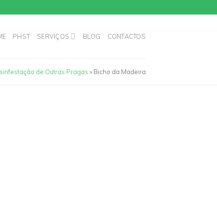
ME
PHST
SERVIÇOS
BLOG
CONTACTOS
sinfestação de Outras Pragas
»
Bicho da Madeira
ESPECIALISTAS EM
DE BICHO DA MADEIRA